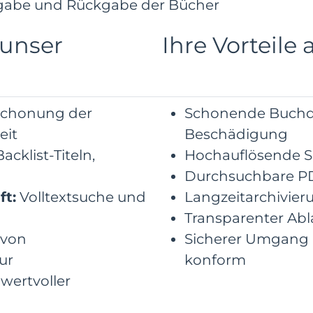
rgabe und Rückgabe der Bücher
 unser
Ihre Vorteile 
chonung der
Schonende Buchdi
eit
Beschädigung
acklist-Titeln,
Hochauflösende Sc
Durchsuchbare P
t:
Volltextsuche und
Langzeitarchivie
Transparenter Abl
 von
Sicherer Umgang 
ur
konform
wertvoller