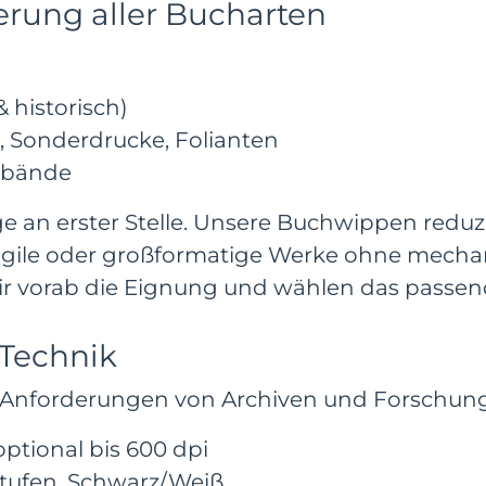
erung aller Bucharten
historisch)
, Sonderdrucke, Folianten
gsbände
ge an erster Stelle. Unsere Buchwippen redu
gile oder großformatige Werke ohne mechanis
r vorab die Eignung und wählen das passen
 Technik
n Anforderungen von Archiven und Forschun
optional bis 600 dpi
ustufen, Schwarz/Weiß