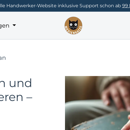
elle Handwerker-Website inklusive Support schon ab
99
ngen
an
en und
eren –