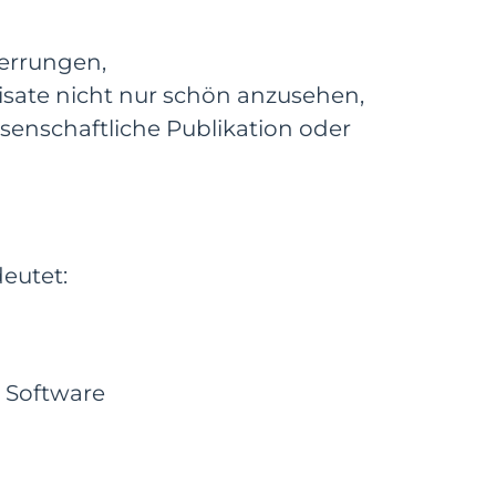
errungen,
lisate nicht nur schön anzusehen,
issenschaftliche Publikation oder
eutet:
r Software